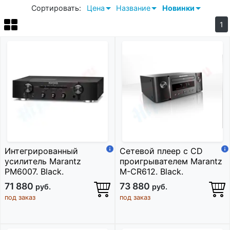
Сортировать:
Цена
Название
Новинки
1
Интегрированный
Сетевой плеер c CD
усилитель Marantz
проигрывателем Marantz
PM6007. Black.
M-CR612. Black.
71 880
73 880
руб.
руб.
под заказ
под заказ