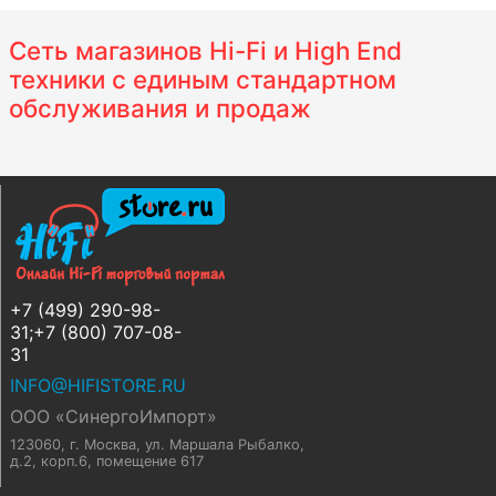
Сеть магазинов Hi-Fi и High End
техники с единым стандартном
обслуживания и продаж
+7 (499) 290-98-
31;+7 (800) 707-08-
31
INFO@HIFISTORE.RU
ООО «СинергоИмпорт»
123060, г. Москва
,
ул. Маршала Рыбалко,
д.2, корп.6, помещение 617