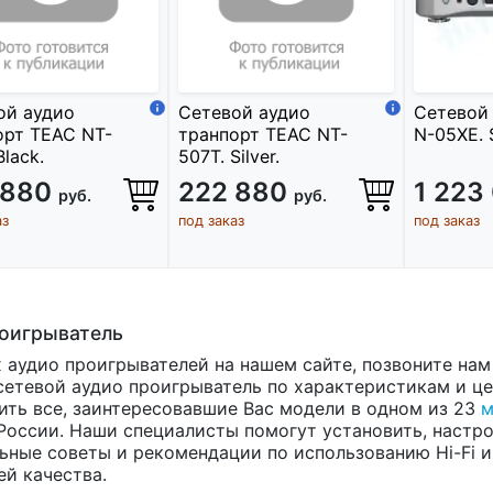
ой аудио
Сетевой аудио
Сетевой 
орт TEAC NT-
транпорт TEAC NT-
N-05XE. S
Black.
507T. Silver.
 880
222 880
1 223
руб.
руб.
аз
под заказ
под заказ
роигрыватель
 аудио проигрывателей на нашем сайте, позвоните на
етевой аудио проигрыватель по характеристикам и це
нить все, заинтересовавшие Вас модели в одном из 23
м
России. Наши специалисты помогут установить, настро
ьные советы и рекомендации по использованию Hi-Fi и
й качества.