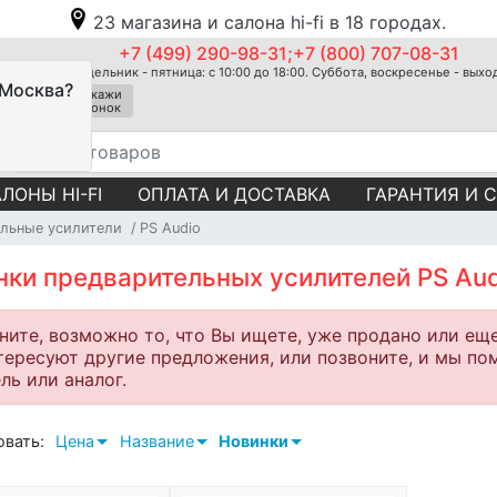
23 магазина и салона hi-fi в 18 городах.
+7 (499) 290-98-31;+7 (800) 707-08-31
Понедельник - пятница: с 10:00 до 18:00. Суббота, воскресенье - вых
 Москва?
Закажи
звонок
ЛОНЫ HI-FI
ОПЛАТА И ДОСТАВКА
ГАРАНТИЯ И 
льные усилители
PS Audio
нки предварительных усилителей PS Aud
ните, возможно то, что Вы ищете, уже продано или ещ
тересуют другие предложения, или позвоните, и мы п
ль или аналог.
овать:
Цена
Название
Новинки