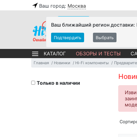
Ваш город:
Москва
Ваш ближайший регион доставки:
Подтвердить
Выбрать
ОБЗОРЫ И ТЕСТЫ
СА
КАТАЛОГ
Главная
Новинки
Hi-Fi компоненты
Предварите
Нови
Только в наличии
Изви
заин
моде
Сортир