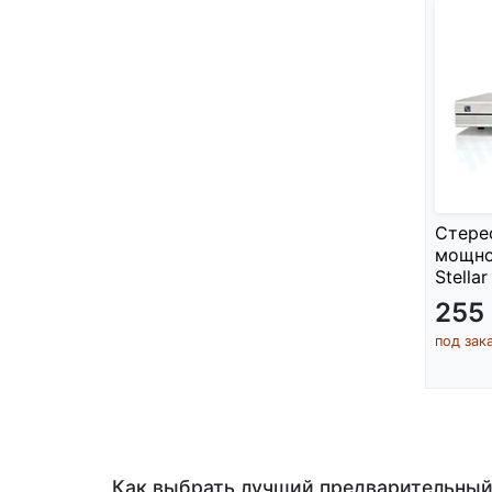
Стере
мощно
Stellar
255
под зак
Как выбрать лучший предварительный 