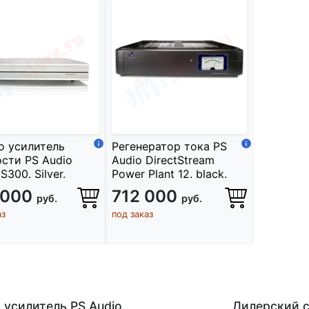
о усилитель
Регенератор тока PS
сти PS Audio
Audio DirectStream
 S300. Silver.
Power Plant 12. black.
 000
712 000
руб.
руб.
аз
под заказ
усилитель PS Audio
Дилерский с