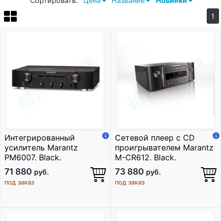
Сортировать:
Цена
Название
Новинки
1
Интегрированный
Сетевой плеер c CD
усилитель Marantz
проигрывателем Marantz
PM6007. Black.
M-CR612. Black.
71 880
73 880
руб.
руб.
под заказ
под заказ