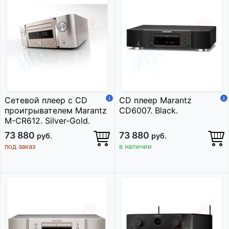
Сетевой плеер c CD
CD плеер Marantz
проигрывателем Marantz
CD6007. Black.
M-CR612. Silver-Gold.
73 880
73 880
руб.
руб.
под заказ
в наличии