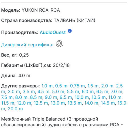
Модель:
YUKON RCA-RCA
Страна производства:
ТАЙВАНЬ (КИТАЙ)
Производитель:
AudioQuest
Дилерский сертификат
Вес, кг:
0,25
Габариты (ШхВхГ),см:
20/2/18
Длина:
4.0 m
Другие размеры:
1.0 m
,
0.5 m
,
0.75 m
,
1.5 m
,
2.0 m
,
2.5
m
,
3.0 m
,
3.5 m
,
4.5 m
,
5.0 m
,
5.5 m
,
6.0 m
,
6.5 m
,
7.0 m
,
7.5 m
,
8.0 m
,
8.5 m
,
9.0 m
,
9.5 m
,
10.0 m
,
10.5 m
,
11.0 m
,
11.5 m
,
12.0 m
,
12.5 m
,
13.0 m
,
13.5 m
,
14.0 m
,
14.5 m
,
15.0
m
,
20.0 m
Межблочный Triple Balanced (3-проводной
сбалансированный) аудио кабель с разъемами RCA -