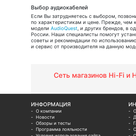
Выбор аудиокабелей
Если Вы затрудняетесь с выбором, позвон
по характеристикам и цене. Прежде, чем 
модели
AudioQuest
, и других брендов, в 
России. Наши специалисты помогут устано
советы и рекомендации по использованию
и сервис от производителя на данную модел
Сеть магазинов Hi-Fi и
ИНФОРМАЦИЯ
ИН
О компании
О
Новости
Д
Обзоры и тесты
Г
Программа лояльности
С
Условия использования сайта
С