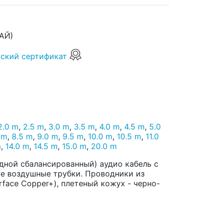
АЙ)
ский сертификат
2.0 m
,
2.5 m
,
3.0 m
,
3.5 m
,
4.0 m
,
4.5 m
,
5.0
 m
,
8.5 m
,
9.0 m
,
9.5 m
,
10.0 m
,
10.5 m
,
11.0
m
,
14.0 m
,
14.5 m
,
15.0 m
,
20.0 m
одной сбалансированный) аудио кабель с
е воздушные трубки. Проводники из
face Copper+), плетеный кожух - черно-