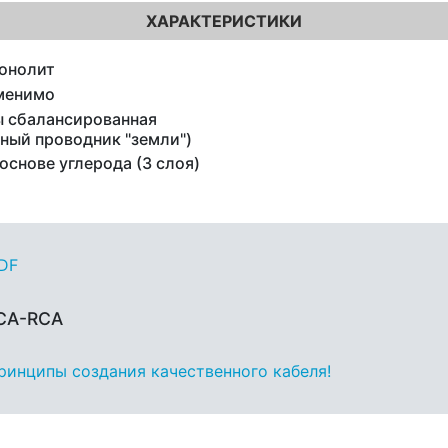
ХАРАКТЕРИСТИКИ
онолит
менимо
 сбалансированная
ьный проводник "земли")
основе углерода (3 слоя)
PDF
RCA-RCA
принципы создания качественного кабеля!