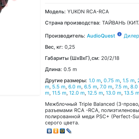
Модель:
YUKON RCA-RCA
Страна производства:
ТАЙВАНЬ (КИТ
Производитель:
AudioQuest
Дилер
Вес, кг:
0,25
Габариты (ШхВхГ),см:
20/2/18
Длина:
0.5 m
Другие размеры:
1.0 m
,
0.75 m
,
1.5 m
,
m
,
5.5 m
,
6.0 m
,
6.5 m
,
7.0 m
,
7.5 m
,
8.0
m
,
11.5 m
,
12.0 m
,
12.5 m
,
13.0 m
,
13.5 
Межблочный Triple Balanced (3-пров
разъемами RCA -RCA, полиэтиленовы
полированной меди PSC+ (Perfect-Sur
серого цвета.