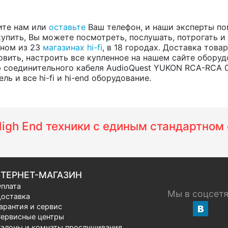
ите нам или
оставьте
Ваш телефон, и наши эксперты по
купить, Вы можете посмотреть, послушать, потрогать и
одном из 23
магазинах hi-fi
, в 18 городах. Доставка тов
вить, настроить все купленное на нашем сайте оборуд
 соединительного кабеля AudioQuest YUKON RCA-RCA 
ь и все hi-fi и hi-end оборудование.
 High End техники с единым стандартно
ТЕРНЕТ-МАГАЗИН
плата
Мы в соцсет
оставка
арантия и сервис
ервисные центры
алоны и комнаты прослушивания