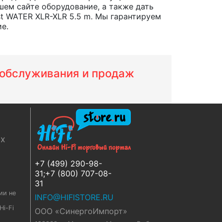
шем сайте оборудование, а также дать
t WATER XLR-XLR 5.5 m. Мы гарантируем
е.
м обслуживания и продаж
ях
+7 (499) 290-98-
31;+7 (800) 707-08-
31
ии не
INFO@HIFISTORE.RU
i-Fi
ООО «СинергоИмпорт»