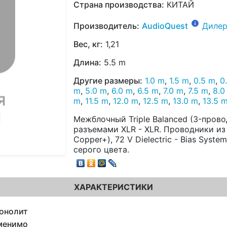
Страна производства:
КИТАЙ
Производитель:
AudioQuest
Дилер
Вес, кг:
1,21
Длина:
5.5 m
Другие размеры:
1.0 m
,
1.5 m
,
0.5 m
,
0
m
,
5.0 m
,
6.0 m
,
6.5 m
,
7.0 m
,
7.5 m
,
8.0
m
,
11.5 m
,
12.0 m
,
12.5 m
,
13.0 m
,
13.5 
Межблочный Triple Balanced (3-пров
разъемами XLR - XLR. Проводники из
Copper+), 72 V Dielectric - Bias Syst
серого цвета.
ХАРАКТЕРИСТИКИ
онолит
менимо