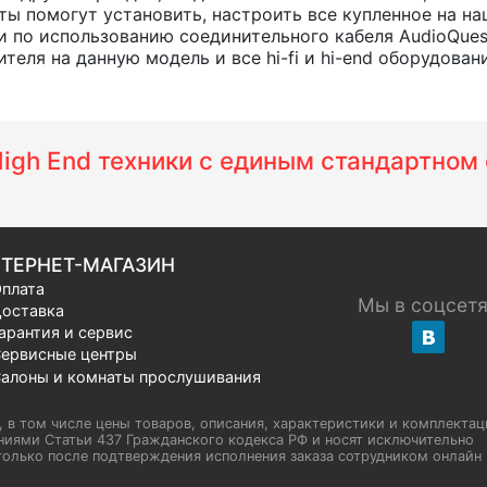
ты помогут установить, настроить все купленное на на
 по использованию соединительного кабеля AudioQues
еля на данную модель и все hi-fi и hi-end оборудовани
 High End техники с единым стандартно
ТЕРНЕТ-МАГАЗИН
плата
Мы в соцсет
оставка
арантия и сервис
ервисные центры
алоны и комнаты прослушивания
u, в том числе цены товаров, описания, характеристики и комплектац
иями Статьи 437 Гражданского кодекса РФ и носят исключительно
олько после подтверждения исполнения заказа сотрудником онлайн H