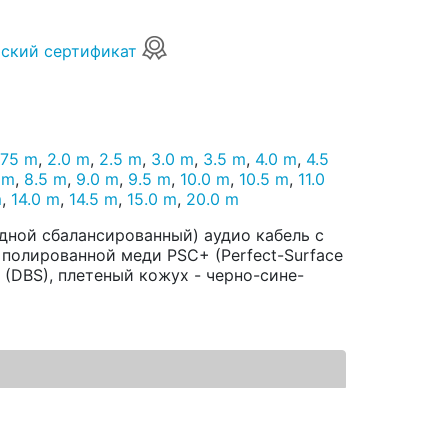
ский сертификат
.75 m
,
2.0 m
,
2.5 m
,
3.0 m
,
3.5 m
,
4.0 m
,
4.5
 m
,
8.5 m
,
9.0 m
,
9.5 m
,
10.0 m
,
10.5 m
,
11.0
m
,
14.0 m
,
14.5 m
,
15.0 m
,
20.0 m
одной сбалансированный) аудио кабель с
 полированной меди PSC+ (Perfect-Surface
em (DBS), плетеный кожух - черно-сине-