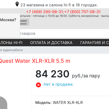
23 магазина и салона hi-fi в 18 городах.
+7 (499) 290-98-31;+7 (800) 707-08-31
Понедельник - пятница: с 10:00 до 18:00. Суббота, воскресенье - вых
 Москва?
Закажи
звонок
ЛОНЫ HI-FI
ОПЛАТА И ДОСТАВКА
ГАРАНТИЯ И 
е аудиокабели
uest Water XLR-XLR 5.5 m
84 230
руб.
/за пару
Нет в продаже.
Модель:
WATER XLR-XLR