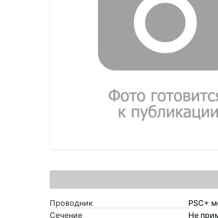
Проводник
PSC+ м
Сечение
Не при