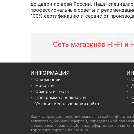
до двери по всей России. Наши специалис
профессиональные советы и рекомендации
100% сертификацию и сервис от производит
Сеть магазинов Hi-Fi и
ИНФОРМАЦИЯ
ИН
О компании
О
Новости
Д
Обзоры и тесты
Г
Программа лояльности
С
Условия использования сайта
С
Вся информация, опубликованная на сайте hifistore.r
являются публичной офертой, определяемой положен
справочный характер. Договор оферты заключается т
торгового портала hifistore.ru.