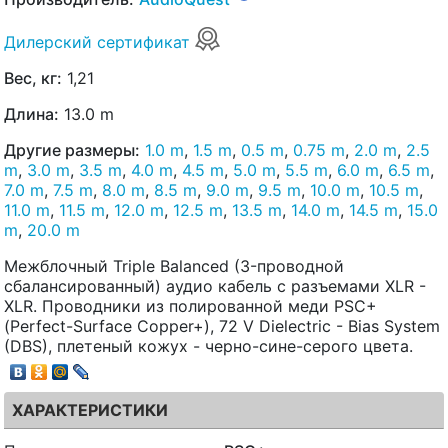
Дилерский сертификат
Вес, кг:
1,21
Длина:
13.0 m
Другие размеры:
1.0 m
,
1.5 m
,
0.5 m
,
0.75 m
,
2.0 m
,
2.5
m
,
3.0 m
,
3.5 m
,
4.0 m
,
4.5 m
,
5.0 m
,
5.5 m
,
6.0 m
,
6.5 m
,
7.0 m
,
7.5 m
,
8.0 m
,
8.5 m
,
9.0 m
,
9.5 m
,
10.0 m
,
10.5 m
,
11.0 m
,
11.5 m
,
12.0 m
,
12.5 m
,
13.5 m
,
14.0 m
,
14.5 m
,
15.0
m
,
20.0 m
Межблочный Triple Balanced (3-проводной
сбалансированный) аудио кабель с разъемами XLR -
XLR. Проводники из полированной меди PSC+
(Perfect-Surface Copper+), 72 V Dielectric - Bias System
(DBS), плетеный кожух - черно-сине-серого цвета.
ХАРАКТЕРИСТИКИ