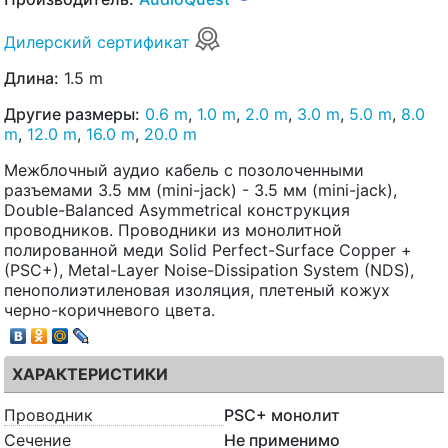
Дилерский сертификат
Длина:
1.5 m
Другие размеры:
0.6 m
,
1.0 m
,
2.0 m
,
3.0 m
,
5.0 m
,
8.0
m
,
12.0 m
,
16.0 m
,
20.0 m
Межблочный аудио кабель с позолоченными
разъемами 3.5 мм (mini-jack) - 3.5 мм (mini-jack),
Double-Balanced Asymmetrical конструкция
проводников. Проводники из монолитной
полированной меди Solid Perfect-Surface Copper +
(PSC+), Metal-Layer Noise-Dissipation System (NDS),
пенополиэтиленовая изоляция, плетеный кожух
черно-коричневого цвета.
ХАРАКТЕРИСТИКИ
Проводник
PSC+ монолит
Сечение
Не применимо