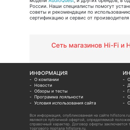
модели
AudioQuest
, и других брендов, в 
России. Наши специалисты помогут устано
советы и рекомендации по использованию 
сертификацию и сервис от производителя н
Сеть магазинов Hi-Fi и
ИНФОРМАЦИЯ
ИН
О компании
О
Новости
Д
Обзоры и тесты
Г
Программа лояльности
С
Условия использования сайта
С
Вся информация, опубликованная на сайте hifistore.r
являются публичной офертой, определяемой положен
справочный характер. Договор оферты заключается т
торгового портала hifistore.ru.