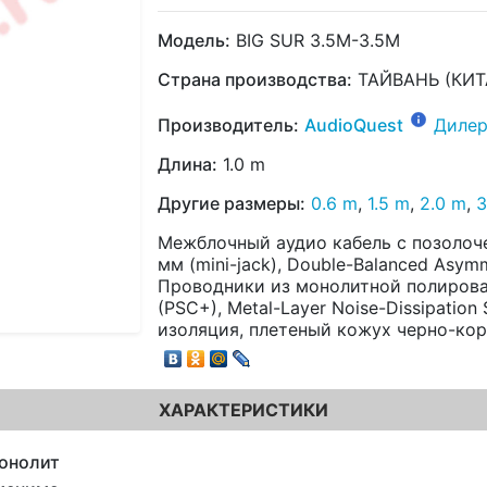
Модель:
BIG SUR 3.5M-3.5M
Страна производства:
ТАЙВАНЬ (КИТ
Производитель:
AudioQuest
Дилер
Длина:
1.0 m
Другие размеры:
0.6 m
,
1.5 m
,
2.0 m
,
3
Межблочный аудио кабель с позолочен
мм (mini-jack), Double-Balanced Asym
Проводники из монолитной полирован
(PSC+), Metal-Layer Noise-Dissipatio
изоляция, плетеный кожух черно-кор
ХАРАКТЕРИСТИКИ
онолит