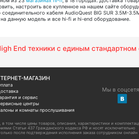
одном из 23
магазинах hi-fi
, в 18 городах. Доставка тов
вить, настроить все купленное на нашем сайте оборуд
соединительного кабеля AudioQuest BIG SUR 3.5M-3.5M
а данную модель и все hi-fi и hi-end оборудование.
 High End техники с единым стандартно
ТЕРНЕТ-МАГАЗИН
плата
Мы в соцсет
оставка
арантия и сервис
ервисные центры
алоны и комнаты прослушивания
u, в том числе цены товаров, описания, характеристики и комплектац
иями Статьи 437 Гражданского кодекса РФ и носят исключительно
олько после подтверждения исполнения заказа сотрудником онлайн H