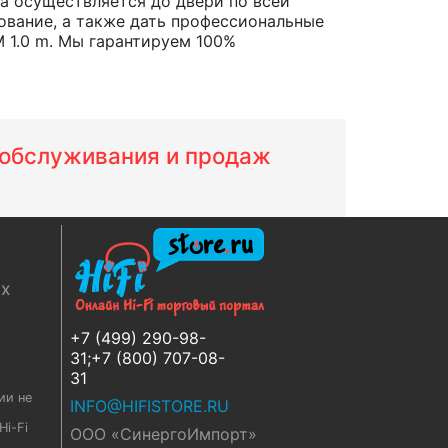
ара осуществляется до двери по всей
ование, а также дать профессиональные
 1.0 m. Мы гарантируем 100%
м обслуживания и продаж
ях
+7 (499) 290-98-
31;+7 (800) 707-08-
31
ии не
INFO@HIFISTORE.RU
i-Fi
ООО «СинергоИмпорт»