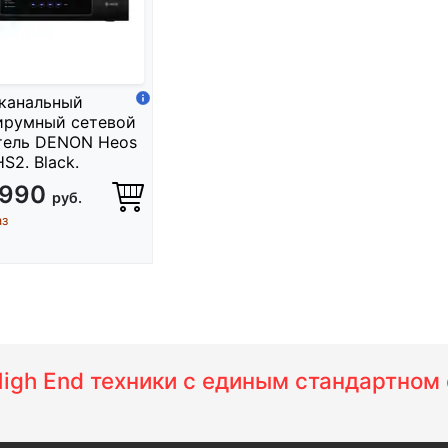
канальный
ирумный сетевой
тель DENON Heos
HS2. Black.
 990
руб.
аз
 High End техники с единым стандартно