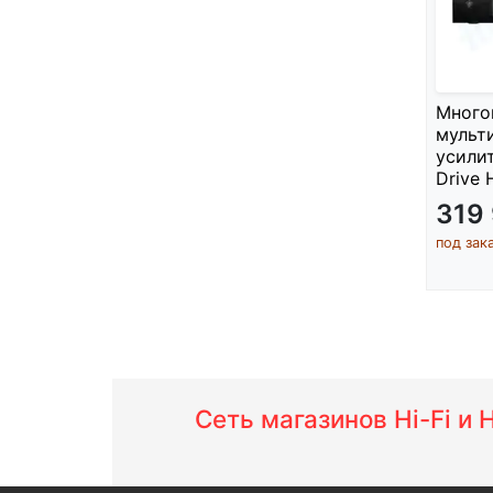
Много
мульт
усили
Drive 
319
под зак
Сеть магазинов Hi-Fi и