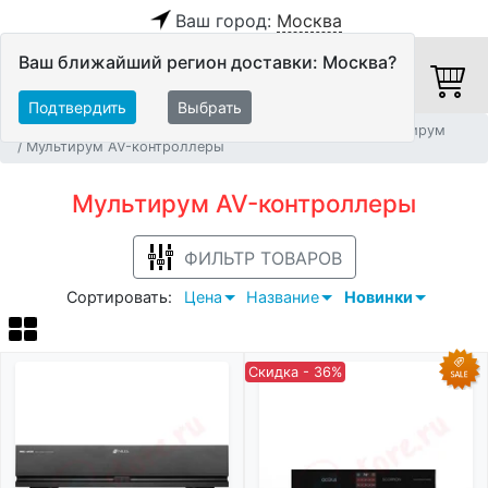
Ваш город:
Москва
Ваш ближайший регион доставки: Москва?
Подтвердить
Выбрать
Главная
Системы Автоматизации и Мультирум
Мультирум
Мультирум AV-контроллеры
Мультирум AV-контроллеры
ФИЛЬТР ТОВАРОВ
Сортировать:
Цена
Название
Новинки
Скидка - 36%