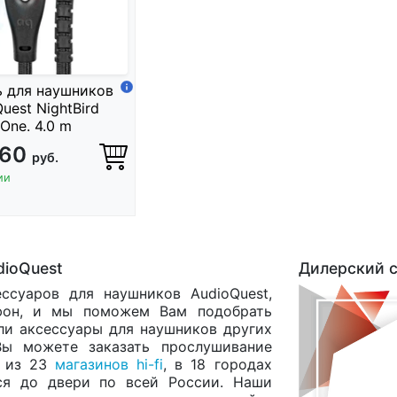
ь для наушников
uest NightBird
One. 4.0 m
060
руб.
ии
dioQuest
Дилерский с
ссуаров для наушников AudioQuest,
он, и мы поможем Вам подобрать
или аксессуары для наушников других
Вы можете заказать прослушивание
м из 23
магазинов hi-fi
, в 18 городах
ся до двери по всей России. Наши