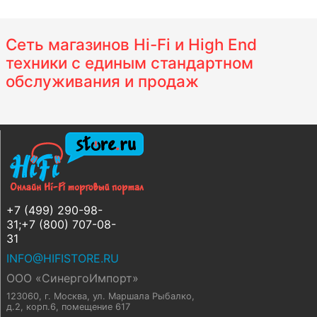
Сеть магазинов Hi-Fi и High End
техники с единым стандартном
обслуживания и продаж
+7 (499) 290-98-
31;+7 (800) 707-08-
31
INFO@HIFISTORE.RU
ООО «СинергоИмпорт»
123060, г. Москва
,
ул. Маршала Рыбалко,
д.2, корп.6, помещение 617