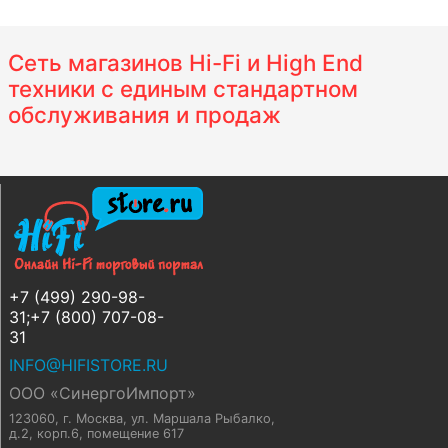
Сеть магазинов Hi-Fi и High End
техники с единым стандартном
обслуживания и продаж
+7 (499) 290-98-
31;+7 (800) 707-08-
31
INFO@HIFISTORE.RU
ООО «СинергоИмпорт»
123060, г. Москва
,
ул. Маршала Рыбалко,
д.2, корп.6, помещение 617