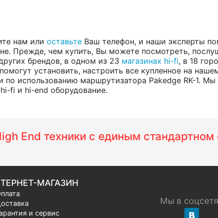
ите нам или
оставьте
Ваш телефон, и наши эксперты по
е. Прежде, чем купить, Вы можете посмотреть, послуша
 других брендов, в одном из 23
магазинах hi-fi
, в 18 го
помогут установить, настроить все купленное на нашем
 по использованию маршрутизатора Pakedge RK-1. Мы
i-fi и hi-end оборудование.
 High End техники с единым стандартно
ТЕРНЕТ-МАГАЗИН
плата
Мы в соцсет
оставка
арантия и сервис