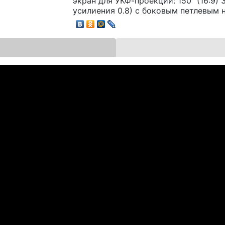
экран для УКФ-проекции: 150" (16:9) 
усилиения 0.8) с боковым петлевым