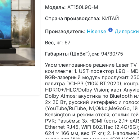
Модель:
AT150L9Q-M
Страна производства:
КИТАЙ
Производитель:
Hisense
Дилерски
Вес, кг:
67
Габариты (ШхВхГ),см:
94/30/75
Укомплектованное решение Laser TV 
комплекте: 1. UST-проектор L9Q - MDM
RGB-лазерный модуль прослужит 2500
палитра DCI-P3 (110% BT.2020), конт
HDR10+/HLG/Dolby Vision; каст Anyvi
Dolby Atmos; акустика по Bluetooth 
2x 20 Вт, русский интерфейс и голос
(YouTube/RuTube, Ivi,Okko,MeGoGo, 1й 
Kensington и режим отеля; отклик ге
PVR; Разъёмы: 3x HDMI (есть 2.1+ eARC
Ethernet RJ45, WiFi 802.11ac (2.4G/5G
624 x 166 мм, вес 17 кг); 2. Наполь