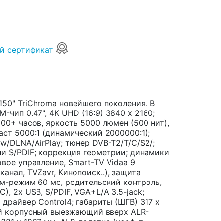
й сертификат
150" TriChroma новейшего поколения. В
-чип 0.47", 4K UHD (16:9) 3840 х 2160;
0+ часов, яркость 5000 люмен (500 нит),
раст 5000:1 (динамический 2000000:1);
ew/DLNA/AirPlay; тюнер DVB-T2/T/C/S2/;
или S/PDIF; коррекция геометрии; динамики
овое управление, Smart-TV Vidaa 9
канал, TVZavr, Кинопоиск..), защита
йм-режим 60 мс, родительский контроль,
), 2x USB, S/PDIF, VGA+L/A 3.5-jack;
); драйвер Control4; габариты (ШГВ) 317 x
ный корпусный выезжающий вверх ALR-