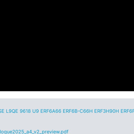
SE L9QE 9618 U9 ERF6A66 ERF6B-C66H ERF3H90H ERF6F
alogue2025_a4_v2_preview.pdf