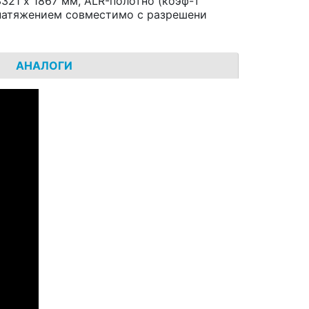
3321 x 1867 мм, ALR-полотно (коэф-т
 натяжением совместимо с разрешени
АНАЛОГИ