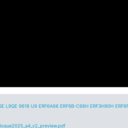
SE L9QE 9618 U9 ERF6A66 ERF6B-C66H ERF3H90H ERF6F
alogue2025_a4_v2_preview.pdf