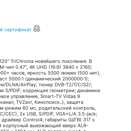
й сертификат
120" TriChroma новейшего поколения. В
-чип 0.47", 4K UHD (16:9) 3840 х 2160;
0+ часов, яркость 5000 люмен (500 нит),
раст 5000:1 (динамический 2000000:1);
ew/DLNA/AirPlay; тюнер DVB-T2/T/C/S2/;
или S/PDIF; коррекция геометрии; динамики
овое управление, Smart-TV Vidaa 9
канал, TVZavr, Кинопоиск..), защита
йм-режим 60 мс, родительский контроль,
C/CEC), 2x USB, S/PDIF, VGA+L/A 3.5-jack;
); драйвер Control4; габариты (ШГВ) 317 x
ный корпусный выезжающий вверх ALR-