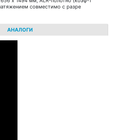
2656 x 1494 мм, ALR-полотно (коэф-т
 натяжением совместимо с разре
АНАЛОГИ