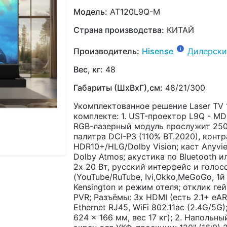
Модель:
AT120L9Q-M
Страна производства:
КИТАЙ
Производитель:
Hisense
Дилерски
Вес, кг:
48
Габариты (ШхВхГ),см:
48/21/300
Укомплектованное решение Laser TV 
комплекте: 1. UST-проектор L9Q - MDM
RGB-лазерный модуль прослужит 2500
палитра DCI-P3 (110% BT.2020), конт
HDR10+/HLG/Dolby Vision; каст Anyvi
Dolby Atmos; акустика по Bluetooth 
2x 20 Вт, русский интерфейс и голос
(YouTube/RuTube, Ivi,Okko,MeGoGo, 1й 
Kensington и режим отеля; отклик ге
PVR; Разъёмы: 3x HDMI (есть 2.1+ eAR
Ethernet RJ45, WiFi 802.11ac (2.4G/5G
624 x 166 мм, вес 17 кг); 2. Наполь