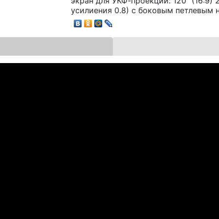
экран для УКФ-проекции: 120" (16:9) 
усилиения 0.8) с боковым петлевым