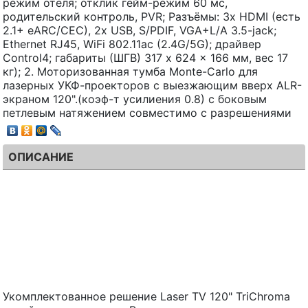
режим отеля; отклик гейм-режим 60 мс,
родительский контроль, PVR; Разъёмы: 3x HDMI (есть
2.1+ eARC/CEC), 2x USB, S/PDIF, VGA+L/A 3.5-jack;
Ethernet RJ45, WiFi 802.11ac (2.4G/5G); драйвер
Control4; габариты (ШГВ) 317 x 624 x 166 мм, вес 17
кг); 2. Моторизованная тумба Monte-Carlo для
лазерных УКФ-проекторов с выезжающим вверх ALR-
экраном 120".(коэф-т усилиения 0.8) с боковым
петлевым натяжением совместимо с разрешениями
ОПИСАНИЕ
Укомплектованное решение Laser TV 120" TriChroma