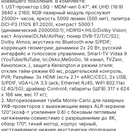
новейшего поколения. В комплекте:
1. UST-проектор L9Q - MDM-чип 0.47", 4K UHD (16:9)
3840 х 2160; RGB-лазерный модуль прослужит
25000+ часов, яркость 5000 люмен (500 нит), палитра
DCI-P3 (110% BT.2020), контраст 5000:1
(динамический 2000000:1); HDR10+/HLG/Dolby Vision;
каст Anyview/DLNA/AirPlay; тюнер DVB-T2/T/C/S2/;
Dolby Atmos; акустика по Bluetooth или S/PDIF;
коррекция геометрии; динамики 2x 20 Вт, русский
интерфейс и голосовое управление, Smart-TV Vidaa 9
(YouTube/RuTube, Ivi,Okko,MeGoGo, 1й канал, TVZavr,
Кинопоиск..), защита Kensington и режим отеля;
отклик гейм-режим 60 мс, родительский контроль,
PVR; Разъёмы: 3x HDMI (есть 2.1+ eARC/CEC), 2x USB,
S/PDIF, VGA+L/A 3.5-jack; Ethernet RJ45, WiFi 802.11ac
(2.4G/5G); драйвер Control4; габариты (ШГВ) 317 x 624
x 166 мм, вес 17 кг);
2. Моторизованная тумба Monte-Carlo для лазерных
УКФ-проекторов с выезжающим вверх ALR-экраном
120".(коэф-т усилиения 0.8) с боковым петлевым
натяжением совместимо с разрешениями до 8K,
обзор 170°, тихий мотор, корпус черный,
настраиваемое нижнее акустически-прозрачное