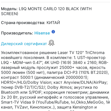
Модель:
L9Q MONTE CARLO 120 BLACK (WITH
SCREEN)
Страна производства:
КИТАЙ
Производитель:
Hisense
Дилерский сертификат
Укомплектованное решение Laser TV 120" TriChroma
новейшего поколения. В комплекте: 1. UST-проектор
L9Q - MDM-чип 0.47", 4K UHD (16:9) 3840 х 2160; RGB-
лазерный модуль прослужит 25000+ часов, яркость
5000 люмен (500 нит), палитра DCI-P3 (110% BT.2020),
контраст 5000:1 (динамический 2000000:1);
HDR10+/HLG/Dolby Vision; каст Anyview/DLNA/AirPlay;
тюнер DVB-T2/T/C/S2/; Dolby Atmos; акустика по
Bluetooth или S/PDIF; коррекция геометрии; динамики
2x 20 Вт, русский интерфейс и голосовое управление,
Smart-TV Vidaa 9 (YouTube/RuTube, Ivi,Okko,MeGoGo, 1й
канал, TVZavr, Кинопоиск..), защита Kensington и