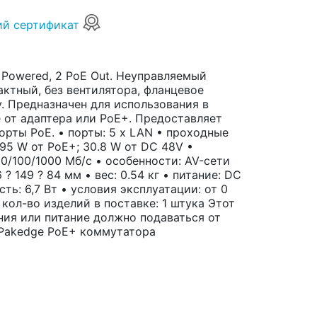
ий сертификат
 Powered, 2 PoE Out. Неуправляемый
актный, без вентилятора, фланцевое
. Предназначен для использования в
 от адаптера или PoE+. Предоставляет
орты PoE. • порты: 5 x LAN • проходные
.95 W от PoE+; 30.8 W от DC 48V •
0/100/1000 Мб/с • особенности: AV-сети
? 149 ? 84 мм • вес: 0.54 кг • питание: DC
ь: 6,7 Вт • условия эксплуатации: от 0
 кол-во изделий в поставке: 1 штука Этот
ния или питание должно подаваться от
 Pakedge PoE+ коммутатора