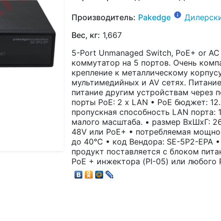
Производитель:
Pakedge
Дилерск
Вес, кг:
1,667
5-Port Unmanaged Switch, PoE+ or AC
коммутатор на 5 портов. Очень комп
крепление к металлическому корпусу
мультимедийных и AV сетях. Питание
питание другим устройствам через п
порты PoE: 2 x LAN • PoE бюджет: 12
пропускная способность LAN порта: 1
малого масштаба. • размер ВхШхГ: 26 
48V или PoE+ • потребляемая мощност
до 40°C • код Вендора: SE-5P2-EPA •
продукт поставляется с блоком пита
PoE + инжектора (PI-05) или любого