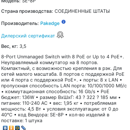
Модель:
SE-8P
Страна производства:
СОЕДИНЕННЫЕ ШТАТЫ
Производитель:
Pakedge
Дилерский сертификат
Вес, кг:
3,5
8-Port Unmanaged Switch with 8 PoE or Up to 4 PoE+.
Неуправляемый коммутатор на 8 портов.
Компактный, с возможностью крепления в рэк. Для
сетей малого масштаба. 8 портов с поддержкой PoE
или 4 порта с поддержкой PoE+. • порты: 8 x LAN •
пропускная способность LAN порта: 10/100/1000 Мб/с
• коммутационная способность: 16 Gb/s • PoE
бюджет: 136W • размер ВхШхГ: 43 ? 322 ? 185 мм •
питание: 110-240 AC • вес: 1,95 кг • потребляемая
мощность: 4,5 Вт • условия эксплуатации: от 0 до
40°C • код Вендора: SE-8P • кол-во изделий в
поставке: 1 штука