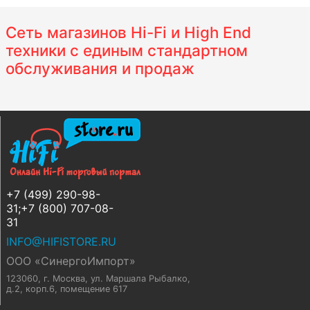
Сеть магазинов Hi-Fi и High End
техники с единым стандартном
обслуживания и продаж
+7 (499) 290-98-
31;+7 (800) 707-08-
31
INFO@HIFISTORE.RU
ООО «СинергоИмпорт»
123060, г. Москва
,
ул. Маршала Рыбалко,
д.2, корп.6, помещение 617