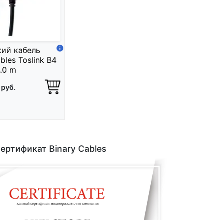
ий кабель
bles Toslink B4
4.0 m
0
руб.
ертификат Binary Cables