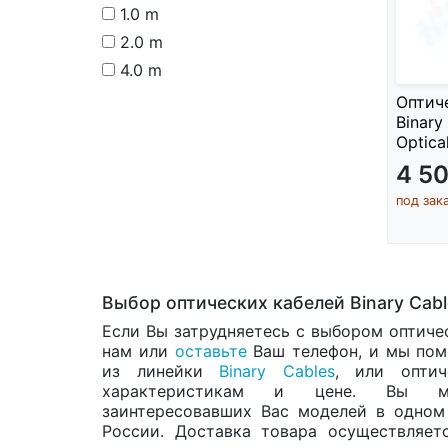
1.0 m
2.0 m
4.0 m
Оптич
Binary
Optical
4 5
под зак
Выбор оптических кабелей Binary Cabl
Если Вы затрудняетесь с выбором оптичес
нам или
оставьте
Ваш телефон, и мы пом
из линейки
Binary Cables
, или оптич
характеристикам и цене. Вы мо
заинтересовавших Вас моделей в одно
России. Доставка товара осуществляет