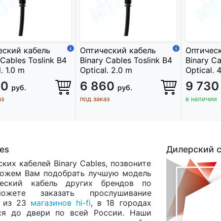
еский кабель
Оптический кабель
Оптическ
 Cables Toslink B4
Binary Cables Toslink B4
Binary Ca
. 1.0 m
Optical. 2.0 m
Optical. 
00
6 860
9 73
руб.
руб.
аз
под заказ
в наличии
es
Дилерский с
ких кабелей Binary Cables, позвоните
ожем Вам подобрать лучшую модель
еский кабель других брендов по
жете заказать прослушивание
м из 23
магазинов hi-fi
, в 18 городах
ся до двери по всей России. Наши