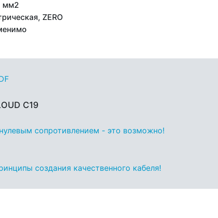
1 мм2
трическая, ZERO
менимо
PDF
LOUD C19
с нулевым сопротивлением - это возможно!
принципы создания качественного кабеля!