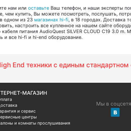
ите нам или
оставьте
Ваш телефон, и наши эксперты по
е, чем купить, Вы можете посмотреть, послушать, потр
 в одном из 23
магазинах hi-fi
, в 18 городах. Доставка 
вить, настроить все купленное на нашем сайте оборуд
 кабеля питания AudioQuest SILVER CLOUD C19 3.0 m. 
и все hi-fi и hi-end оборудование.
 High End техники с единым стандартно
ТЕРНЕТ-МАГАЗИН
плата
Мы в соцсет
оставка
арантия и сервис
ервисные центры
алоны и комнаты прослушивания