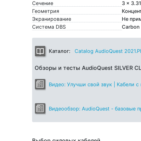
Сечение
3 x 3.3
Геометрия
Концен
Экранирование
Не при
Система DBS
Carbon
Каталог:
Catalog AudioQuest 2021.
Обзоры и тесты AudioQuest SILVER C
Видео: Улучши свой звук | Кабели 
Видеообзор: AudioQuest - базовые 
Выбор силовых кабелей