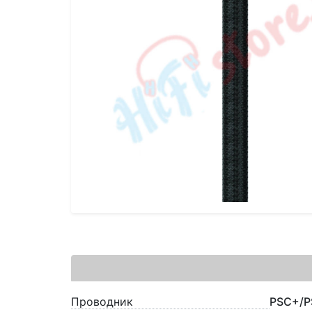
Проводник
PSC+/P