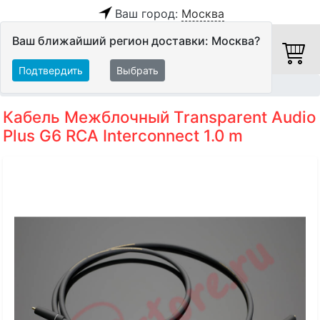
Ваш город:
Москва
Ваш ближайший регион доставки: Москва?
Подтвердить
Выбрать
Главная
Кабели
Межблочные кабели
Аудиокабели
Кабель Межблочный Transparent Audio
Plus G6 RCA Interconnect 1.0 m