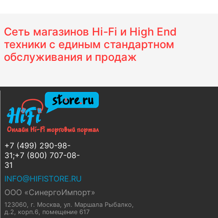
Сеть магазинов Hi-Fi и High End
техники с единым стандартном
обслуживания и продаж
+7 (499) 290-98-
31;+7 (800) 707-08-
31
INFO@HIFISTORE.RU
ООО «СинергоИмпорт»
123060, г. Москва
,
ул. Маршала Рыбалко,
д.2, корп.6, помещение 617