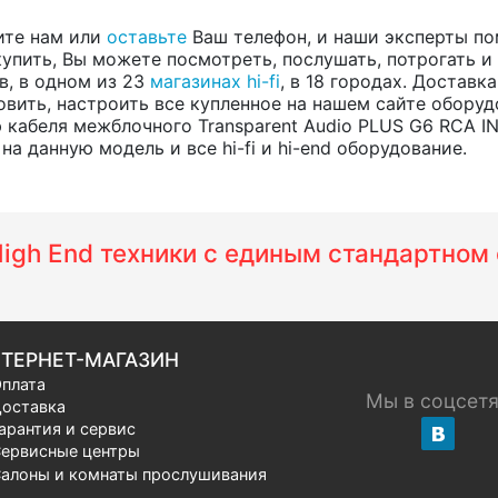
ите нам или
оставьте
Ваш телефон, и наши эксперты по
купить, Вы можете посмотреть, послушать, потрогать и
ов, в одном из 23
магазинах hi-fi
, в 18 городах. Достав
вить, настроить все купленное на нашем сайте оборуд
 кабеля межблочного Transparent Audio PLUS G6 RCA 
а данную модель и все hi-fi и hi-end оборудование.
 High End техники с единым стандартно
ТЕРНЕТ-МАГАЗИН
плата
Мы в соцсет
оставка
арантия и сервис
ервисные центры
алоны и комнаты прослушивания