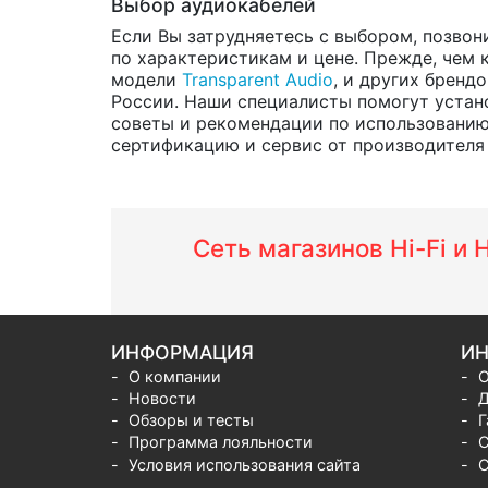
Выбор аудиокабелей
Если Вы затрудняетесь с выбором, позвон
по характеристикам и цене. Прежде, чем 
модели
Transparent Audio
, и других бренд
России. Наши специалисты помогут устано
советы и рекомендации по использованию
сертификацию и сервис от производителя н
Сеть магазинов Hi-Fi и
ИНФОРМАЦИЯ
ИН
О компании
О
Новости
Д
Обзоры и тесты
Г
Программа лояльности
С
Условия использования сайта
С