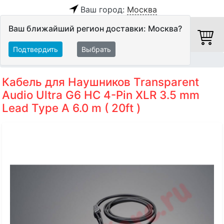
Ваш город:
Москва
Ваш ближайший регион доставки: Москва?
Подтвердить
Выбрать
Главная
Кабели
Специальные кабели
Кабель для Наушников Transparent
Audio Ultra G6 HC 4-Pin XLR 3.5 mm
Lead Type A 6.0 m ( 20ft )