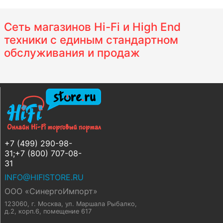
Сеть магазинов Hi-Fi и High End
техники с единым стандартном
обслуживания и продаж
+7 (499) 290-98-
31;+7 (800) 707-08-
31
INFO@HIFISTORE.RU
ООО «СинергоИмпорт»
123060, г. Москва
,
ул. Маршала Рыбалко,
д.2, корп.6, помещение 617