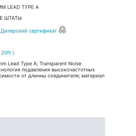
 MM LEAD TYPE A
Е ШТАТЫ
Дилерский сертификат
 20ft )
m Lead Type A; Transparent Noise
ехнология подавления высокочастотных
симости от длинны соединителя; материал