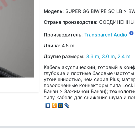
Модель:
SUPER G6 BIWIRE SC LB > B
Страна производства:
СОЕДИНЕННЫ
Производитель:
Transparent Audio
Длина:
4.5 m
Другие размеры:
3.6 m
,
3.0 m
,
2.4 m
Кабель акустический, готовый в кон
глубокие и плотные басовые частоты
утонченностью, чем серия Plus; мат
позолоченные коннекторы типа Locki
Банан > Зажимной Банан); технологи
типу кабеля для снижения шума и по