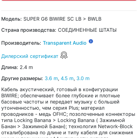
Модель:
SUPER G6 BIWIRE SC LB > BWLB
Страна производства:
СОЕДИНЕННЫЕ ШТАТЫ
Производитель:
Transparent Audio
Дилерский сертификат
Длина:
2.4 m
Другие размеры:
3.6 m
,
4.5 m
,
3.0 m
Кабель акустический, готовый в конфигурации
BIWIRE; обеспечивает более глубокие и плотные
басовые частоты и передает музыку с большей
утонченностью, чем серия Plus; материал
проводников - медь OFHC; позолоченные коннекторы
типа Locking Banana > Locking Banana ( Зажимной
Банан > Зажимной Банан); технология Network-Block
откалибрована по длине и типу кабеля для снижения