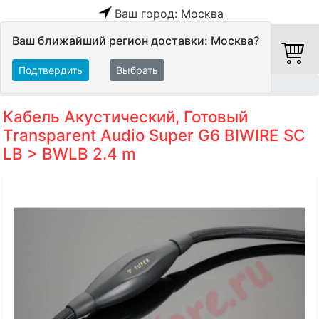
Ваш город:
Москва
Ваш ближайший регион доставки: Москва?
Подтвердить
Выбрать
Главная
Кабели
Акустические кабели
Кабель Акустический, Готовый
Transparent Audio Super G6 BIWIRE SC
LB > BWLB 2.4 m