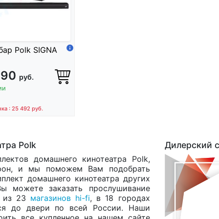
бар Polk SIGNA
990
руб.
ии
нка : 25 492
руб.
тра Polk
Дилерский с
лектов домашнего кинотеатра Polk,
он, и мы поможем Вам подобрать
мплект домашнего кинотеатра других
Вы можете заказать прослушивание
м из 23
магазинов hi-fi
, в 18 городах
ся до двери по всей России. Наши
оить все купленное на нашем сайте