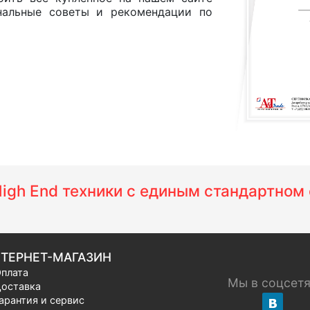
нальные советы и рекомендации по
 High End техники с единым стандартно
ТЕРНЕТ-МАГАЗИН
плата
Мы в соцсет
оставка
арантия и сервис