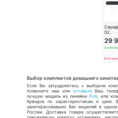
Саунд
S2.
29 
в налич
Есть уце
Выбор комплектов домашнего кинотеа
Если Вы затрудняетесь с выбором комп
позвоните нам или
оставьте
Ваш телеф
лучшую модель из линейки
Polk
, или ко
брендов по характеристикам и цене. 
заинтересовавших Вас моделей в одно
России. Доставка товара осуществляет
специалисты помогут установить, настр