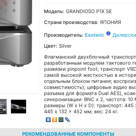
Модель:
GRANDIOSO P1X SE
Страна производства:
ЯПОНИЯ
Производитель:
Esoteric
Дилерски
Цвет:
Silver
Флагманский двухблочный транспорт 
разработанным модулем тактового г
развязки pinpoint foot; транспорт VR
самой высокой жесткостью в истори
отдельным блоком питания; воспрои
совместимость); цифровые аудио выхо
разъема для формата Dual AES), коак
синхронизации: BNC x 2, частота: 10 
размеры (W x H x D): транспорт: 445 x
445 x 132 x 452 мм; вес: 24 кг.
РЕКОМЕНДОВАННЫЕ КОМПОНЕНТЫ