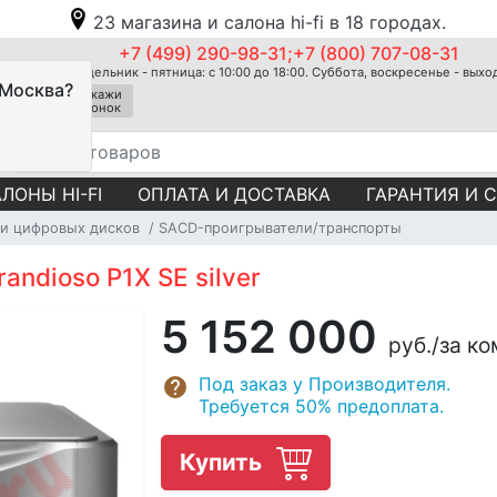
23 магазина и салона hi-fi в 18 городах.
+7 (499) 290-98-31;+7 (800) 707-08-31
Понедельник - пятница: с 10:00 до 18:00. Суббота, воскресенье - вых
 Москва?
Закажи
звонок
ЛОНЫ HI-FI
ОПЛАТА И ДОСТАВКА
ГАРАНТИЯ И 
и цифровых дисков
SACD-проигрыватели/транспорты
andioso P1X SE silver
5 152 000
руб.
/за к
Под заказ у Производителя.
Требуется 50% предоплата.
Купить