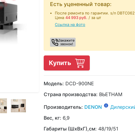
Есть уцененный товар:
После ремонта по гарантии. s/n DBTC06
Цена
44 993
руб.
/ за шт
Ссылка на фото
Закажите
звонок!
Купить
Модель:
DCD-900NE
Страна производства:
ВЬЕТНАМ
Производитель:
DENON
Дилерски
Вес, кг:
6,9
Габариты (ШхВхГ),см:
48/19/51