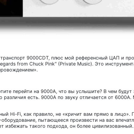
 транспорт 9000CDT, плюс мой референсный ЦАП и про
а "Regards from Chuck Pink" (Private Music). Это инструм
провождением».
отите перейти на 9000A, что вы услышите? В чем будут
то различия есть. 9000A по звуку отличается от 6000
ный Hi-Fi, как правило, не «кричит вам прямо в лицо»
AV-оборудование, пытающееся произвести на вас впеча
ет избежать такого подхода, он более цивилизованный.