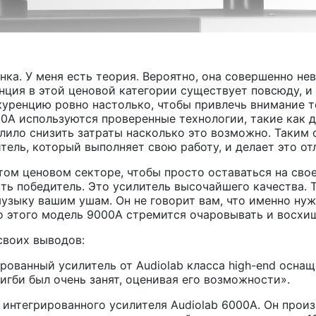
ка. У меня есть теория. Вероятно, она совершенно неве
енция в этой ценовой категории существует повсюду, и
куренцию ровно настолько, чтобы привлечь внимание т
0A используются проверенные технологии, такие как 
олило снизить затраты насколько это возможно. Таким 
ль, который выполняет свою работу, и делает это от
том ценовом секторе, чтобы просто оставаться на сво
есть победитель. Это усилитель высочайшего качества. 
музыку вашим ушам. Он не говорит вам, что именно ну
то этого модель 9000A стремится очаровывать и восхищ
 своих выводов:
ованный усилитель от Audiolab класса high-end оснащ
гби был очень занят, оценивая его возможности».
 интегрированного усилителя Audiolab 6000A. Он произ