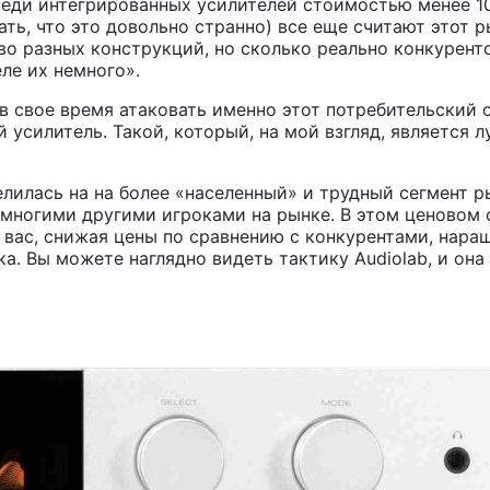
еди интегрированных усилителей стоимостью менее 100
ть, что это довольно странно) все еще считают этот р
во разных конструкций, но сколько реально конкурен
еле их немного».
 в свое время атаковать именно этот потребительский 
 усилитель. Такой, который, на мой взгляд, является
елилась на на более «населенный» и трудный сегмент р
 с многими другими игроками на рынке. В этом ценово
ь вас, снижая цены по сравнению с конкурентами, нара
а. Вы можете наглядно видеть тактику Audiolab, и он