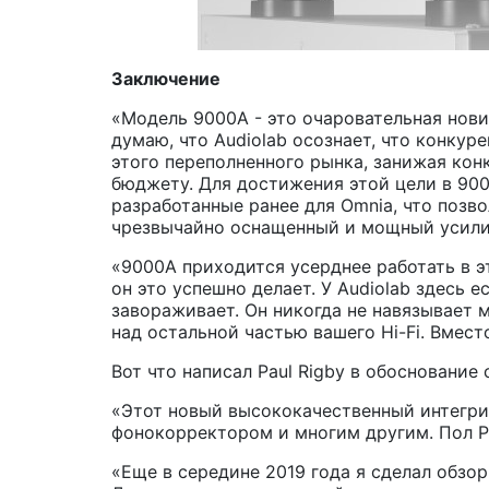
Заключение
«Модель 9000A - это очаровательная новин
думаю, что Audiolab осознает, что конкур
этого переполненного рынка, занижая кон
бюджету. Для достижения этой цели в 900
разработанные ранее для Omnia, что позв
чрезвычайно оснащенный и мощный усилите
«9000A приходится усерднее работать в э
он это успешно делает. У Audiolab здесь 
завораживает. Он никогда не навязывает 
над остальной частью вашего Hi-Fi. Вмес
Вот что написал Paul Rigby в обоснование
«Этот новый высококачественный интегрир
фонокорректором и многим другим. Пол Ри
«Еще в середине 2019 года я сделал обзор