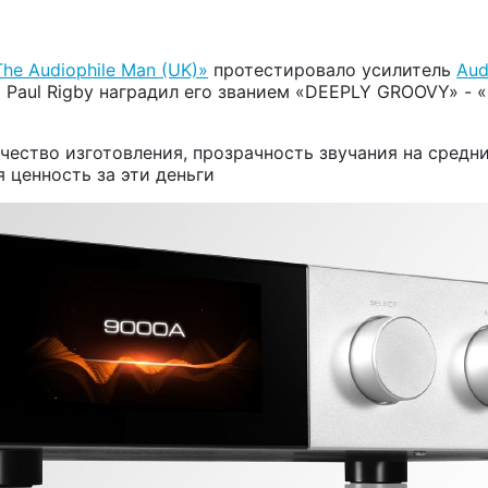
The Audiophile Man (UK)»
протестировало усилитель
Aud
т Paul Rigby наградил его званием «DEEPLY GROOVY» -
чество изготовления, прозрачность звучания на средни
 ценность за эти деньги