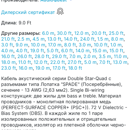
Дилерский сертификат
Длина:
9.0 Ft
Другие размеры:
6.0 m
,
30.0 ft
,
12.0 m
,
20.0 ft
,
25.0 ft
,
21.0 ft
,
2.5 m
,
4.5 m
,
13.0 ft
,
14.0 ft
,
24.0 ft
,
1.5 m
,
8.0 m
,
3.0 ft
,
9.0 m
,
10.0 m
,
17.0 m
,
8.0 ft
,
3.0 m
,
10.0 ft
,
1.0 m
,
4.0 m
,
4.0 ft
,
19.0 ft
,
5.0 ft
,
6.0 ft
,
14.0 m
,
15.0 m
,
15.0 ft
,
16.0 ft
,
26.0 ft
,
28.0 ft
,
29.0 ft
,
7.0 m
,
2.0 m
,
3.5 m
,
11.0 m
,
18.0 m
,
11.0 ft
,
12.0 ft
,
22.0 ft
,
27.0 ft
,
5.0 m
,
7.0 ft
,
13.0 m
,
23.0 ft
,
16.0 m
,
19.0 m
,
17.0 ft
,
18.0 ft
Кабель акустический серии Double Star-Quad с
разъемами типа Лопатка "SPADE" (Посеребрённые),
сечение - 13 AWG (2,63 мм2). Single Bi-wiring
конструкция: две жилы для bass и treble. Материал
проводников - монолитная полированная медь
(PERFECT-SURFACE COPPER+ (PSC+)). 72 V Dielectric -
Bias System (DBS). В каждой жиле по 1 паре
изолированных положительных и отрицательных
проводников, изолятор из плетеной оболочки черно-