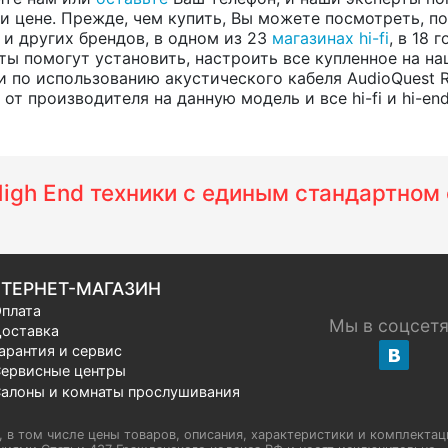
 цене. Прежде, чем купить, Вы можете посмотреть, пос
, и других брендов, в одном из 23
магазинах hi-fi
, в 18
ты помогут установить, настроить все купленное на на
 по использованию акустического кабеля AudioQuest 
т производителя на данную модель и все hi-fi и hi-en
 High End техники с единым стандартно
ТЕРНЕТ-МАГАЗИН
плата
Мы в соцсет
оставка
арантия и сервис
ервисные центры
алоны и комнаты прослушивания
u, в том числе цены товаров, описания, характеристики и комплектац