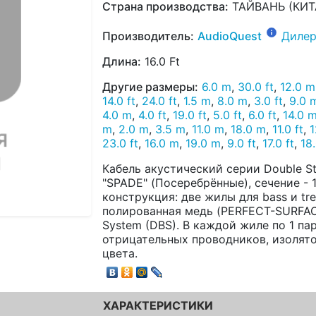
Страна производства:
ТАЙВАНЬ (КИТ
Производитель:
AudioQuest
Дилер
Длина:
16.0 Ft
Другие размеры:
6.0 m
,
30.0 ft
,
12.0 m
14.0 ft
,
24.0 ft
,
1.5 m
,
8.0 m
,
3.0 ft
,
9.0 
4.0 m
,
4.0 ft
,
19.0 ft
,
5.0 ft
,
6.0 ft
,
14.0 
m
,
2.0 m
,
3.5 m
,
11.0 m
,
18.0 m
,
11.0 ft
,
1
23.0 ft
,
16.0 m
,
19.0 m
,
9.0 ft
,
17.0 ft
,
18.
Кабель акустический серии Double S
"SPADE" (Посеребрённые), сечение - 13
конструкция: две жилы для bass и tr
полированная медь (PERFECT-SURFACE 
System (DBS). В каждой жиле по 1 п
отрицательных проводников, изолято
цвета.
ХАРАКТЕРИСТИКИ