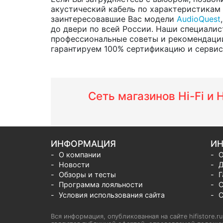
акустический кабель по характеристикам и
заинтересовавшие Вас модели
AudioQuest
до двери по всей России. Наши специалис
профессиональные советы и рекомендации
гарантируем 100% сертификацию и сервис о
Сеть магазинов Hi-Fi и
ИНФОРМАЦИЯ
ИН
О компании
О
Новости
Д
Обзоры и тесты
Г
Программа лояльности
С
Условия использования сайта
С
Вся информация, опубликованная на сайте hifistore.r