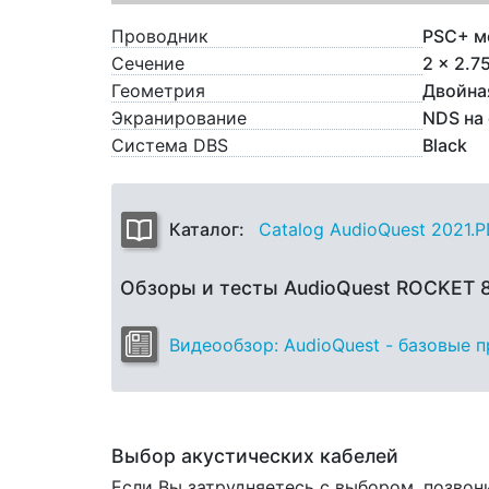
Проводник
PSC+ м
Сечение
2 x 2.7
Геометрия
Двойна
Экранирование
NDS на
Система DBS
Black
Каталог:
Catalog AudioQuest 2021.
Обзоры и тесты AudioQuest ROCKET
Видеообзор: AudioQuest - базовые 
Выбор акустических кабелей
Если Вы затрудняетесь с выбором, позвон