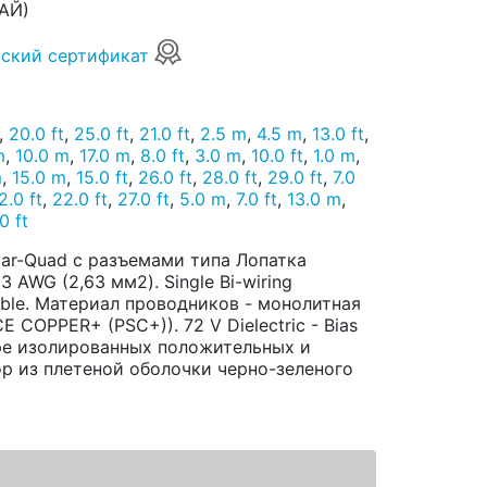
АЙ)
ский сертификат
,
20.0 ft
,
25.0 ft
,
21.0 ft
,
2.5 m
,
4.5 m
,
13.0 ft
,
m
,
10.0 m
,
17.0 m
,
8.0 ft
,
3.0 m
,
10.0 ft
,
1.0 m
,
m
,
15.0 m
,
15.0 ft
,
26.0 ft
,
28.0 ft
,
29.0 ft
,
7.0
2.0 ft
,
22.0 ft
,
27.0 ft
,
5.0 m
,
7.0 ft
,
13.0 m
,
0 ft
tar-Quad с разъемами типа Лопатка
 AWG (2,63 мм2). Single Bi-wiring
eble. Материал проводников - монолитная
COPPER+ (PSC+)). 72 V Dielectric - Bias
аре изолированных положительных и
р из плетеной оболочки черно-зеленого