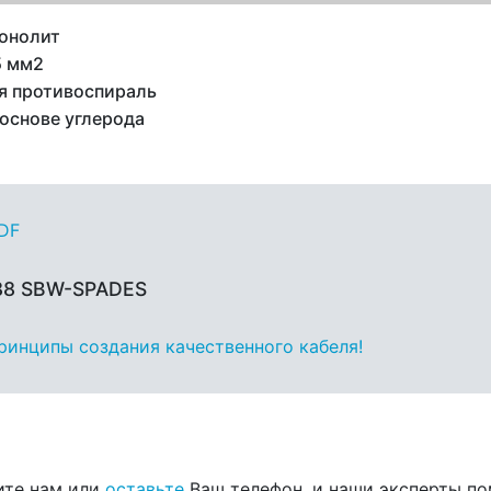
онолит
5 мм2
я противоспираль
 основе углерода
PDF
 88 SBW-SPADES
принципы создания качественного кабеля!
ите нам или
оставьте
Ваш телефон, и наши эксперты по