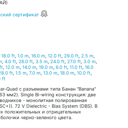
АЙ)
ский сертификат
,
18.0 ft
,
1.0 m
,
16.0 m
,
12.0 ft
,
29.0 ft
,
2.5 m
,
m
,
4.0 ft
,
26.0 ft
,
3.5 m
,
24.0 ft
,
27.0 ft
,
3.0 m
,
ft
,
12.0 m
,
14.0 m
,
19.0 m
,
6.0 ft
,
11.0 ft
,
16.0
28.0 ft
,
1.5 m
,
7.0 m
,
13.0 m
,
18.0 m
,
10.0 ft
,
 ft
ar-Quad с разъемами типа Банан "Banana"
3 мм2). Single Bi-wiring конструкция: две
роводников - монолитная полированная
). 72 V Dielectric - Bias System (DBS). В
ых положительных и отрицательных
оболочки черно-зеленого цвета.