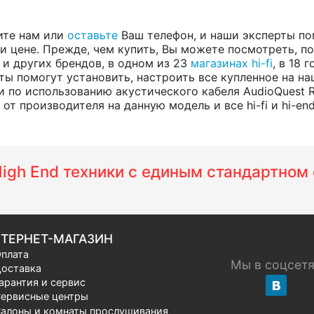
ите нам или
оставьте
Ваш телефон, и наши эксперты по
 цене. Прежде, чем купить, Вы можете посмотреть, пос
, и других брендов, в одном из 23
магазинах hi-fi
, в 18
ты помогут установить, настроить все купленное на на
 по использованию акустического кабеля AudioQuest
т производителя на данную модель и все hi-fi и hi-en
 High End техники с единым стандартно
ТЕРНЕТ-МАГАЗИН
плата
Мы в соцсет
оставка
арантия и сервис
ервисные центры
алоны и комнаты прослушивания