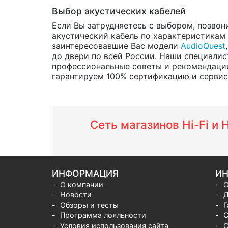
Выбор акустических кабелей
Если Вы затрудняетесь с выбором, позвон
акустический кабель по характеристикам и
заинтересовавшие Вас модели
AudioQuest
до двери по всей России. Наши специалис
профессиональные советы и рекомендации
гарантируем 100% сертификацию и сервис о
Сеть магазинов Hi-Fi и
ИНФОРМАЦИЯ
ИН
О компании
О
Новости
Д
Обзоры и тесты
Г
Программа лояльности
С
Условия использования сайта
С