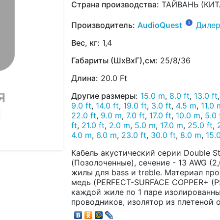
Страна производства:
ТАЙВАНЬ (КИТ
Производитель:
AudioQuest
Дилер
Вес, кг:
1,4
Габариты (ШхВхГ),см:
25/8/36
Длина:
20.0 Ft
Другие размеры:
15.0 m
,
8.0 ft
,
13.0 ft
9.0 ft
,
14.0 ft
,
19.0 ft
,
3.0 ft
,
4.5 m
,
11.0 
22.0 ft
,
9.0 m
,
7.0 ft
,
17.0 ft
,
10.0 m
,
5.0 
ft
,
21.0 ft
,
2.0 m
,
5.0 m
,
17.0 m
,
25.0 ft
,
4.0 m
,
6.0 m
,
23.0 ft
,
30.0 ft
,
8.0 m
,
15.0
Кабель акустический серии Double St
(Позолоченные), сечение - 13 AWG (2,6
жилы для bass и treble. Материал п
медь (PERFECT-SURFACE COPPER+ (PSC+)
каждой жиле по 1 паре изолированн
проводников, изолятор из плетеной 