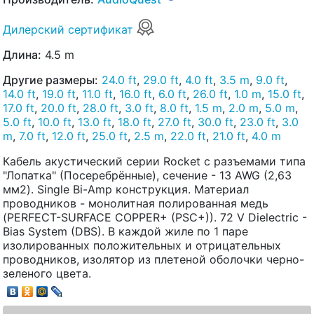
Дилерский сертификат
Длина:
4.5 m
Другие размеры:
24.0 ft
,
29.0 ft
,
4.0 ft
,
3.5 m
,
9.0 ft
,
14.0 ft
,
19.0 ft
,
11.0 ft
,
16.0 ft
,
6.0 ft
,
26.0 ft
,
1.0 m
,
15.0 ft
,
17.0 ft
,
20.0 ft
,
28.0 ft
,
3.0 ft
,
8.0 ft
,
1.5 m
,
2.0 m
,
5.0 m
,
5.0 ft
,
10.0 ft
,
13.0 ft
,
18.0 ft
,
27.0 ft
,
30.0 ft
,
23.0 ft
,
3.0
m
,
7.0 ft
,
12.0 ft
,
25.0 ft
,
2.5 m
,
22.0 ft
,
21.0 ft
,
4.0 m
Кабель акустический серии Rocket с разъемами типа
"Лопатка" (Посеребрённые), сечение - 13 AWG (2,63
мм2). Single Bi-Amp конструкция. Материал
проводников - монолитная полированная медь
(PERFECT-SURFACE COPPER+ (PSC+)). 72 V Dielectric -
Bias System (DBS). В каждой жиле по 1 паре
изолированных положительных и отрицательных
проводников, изолятор из плетеной оболочки черно-
зеленого цвета.