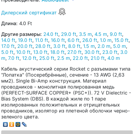
Дилерский сертификат
Длина:
4.0 Ft
Другие размеры:
24.0 ft
,
29.0 ft
,
3.5 m
,
4.5 m
,
9.0 ft
,
14.0 ft
,
19.0 ft
,
11.0 ft
,
16.0 ft
,
6.0 ft
,
26.0 ft
,
1.0 m
,
15.0 ft
,
17.0 ft
,
20.0 ft
,
28.0 ft
,
3.0 ft
,
8.0 ft
,
1.5 m
,
2.0 m
,
5.0 m
,
5.0 ft
,
10.0 ft
,
13.0 ft
,
18.0 ft
,
27.0 ft
,
30.0 ft
,
23.0 ft
,
3.0
m
,
7.0 ft
,
12.0 ft
,
25.0 ft
,
2.5 m
,
22.0 ft
,
21.0 ft
,
4.0 m
Кабель акустический серии Rocket с разъемами типа
"Лопатка" (Посеребрённые), сечение - 13 AWG (2,63
мм2). Single Bi-Amp конструкция. Материал
проводников - монолитная полированная медь
(PERFECT-SURFACE COPPER+ (PSC+)). 72 V Dielectric -
Bias System (DBS). В каждой жиле по 1 паре
изолированных положительных и отрицательных
проводников, изолятор из плетеной оболочки черно-
зеленого цвета.