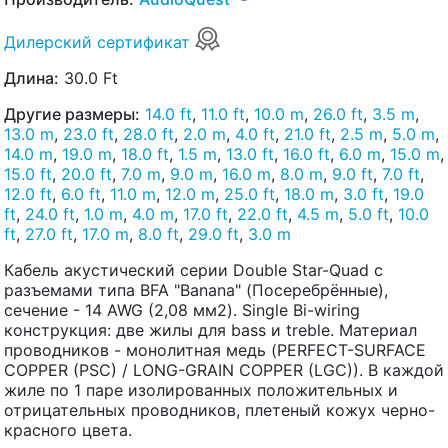
Дилерский сертификат
Длина:
30.0 Ft
Другие размеры:
14.0 ft
,
11.0 ft
,
10.0 m
,
26.0 ft
,
3.5 m
,
13.0 m
,
23.0 ft
,
28.0 ft
,
2.0 m
,
4.0 ft
,
21.0 ft
,
2.5 m
,
5.0 m
,
14.0 m
,
19.0 m
,
18.0 ft
,
1.5 m
,
13.0 ft
,
16.0 ft
,
6.0 m
,
15.0 m
,
15.0 ft
,
20.0 ft
,
7.0 m
,
9.0 m
,
16.0 m
,
8.0 m
,
9.0 ft
,
7.0 ft
,
12.0 ft
,
6.0 ft
,
11.0 m
,
12.0 m
,
25.0 ft
,
18.0 m
,
3.0 ft
,
19.0
ft
,
24.0 ft
,
1.0 m
,
4.0 m
,
17.0 ft
,
22.0 ft
,
4.5 m
,
5.0 ft
,
10.0
ft
,
27.0 ft
,
17.0 m
,
8.0 ft
,
29.0 ft
,
3.0 m
Кабель акустический серии Double Star-Quad с
разъемами типа BFA "Banana" (Посеребрённые),
сечение - 14 AWG (2,08 мм2). Single Bi-wiring
конструкция: две жилы для bass и treble. Материал
проводников - монолитная медь (PERFECT-SURFACE
COPPER (PSC) / LONG-GRAIN COPPER (LGC)). В каждой
жиле по 1 паре изолированных положительных и
отрицательных проводников, плетеный кожух черно-
красного цвета.