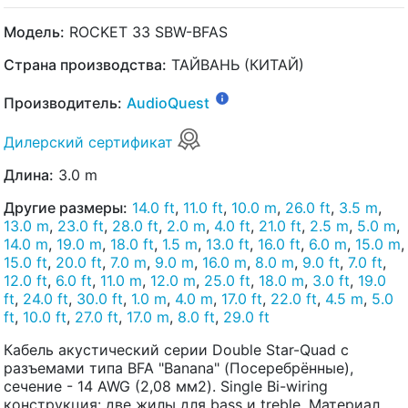
Модель:
ROCKET 33 SBW-BFAS
Страна производства:
ТАЙВАНЬ (КИТАЙ)
Производитель:
AudioQuest
Дилерский сертификат
Длина:
3.0 m
Другие размеры:
14.0 ft
,
11.0 ft
,
10.0 m
,
26.0 ft
,
3.5 m
,
13.0 m
,
23.0 ft
,
28.0 ft
,
2.0 m
,
4.0 ft
,
21.0 ft
,
2.5 m
,
5.0 m
,
14.0 m
,
19.0 m
,
18.0 ft
,
1.5 m
,
13.0 ft
,
16.0 ft
,
6.0 m
,
15.0 m
,
15.0 ft
,
20.0 ft
,
7.0 m
,
9.0 m
,
16.0 m
,
8.0 m
,
9.0 ft
,
7.0 ft
,
12.0 ft
,
6.0 ft
,
11.0 m
,
12.0 m
,
25.0 ft
,
18.0 m
,
3.0 ft
,
19.0
ft
,
24.0 ft
,
30.0 ft
,
1.0 m
,
4.0 m
,
17.0 ft
,
22.0 ft
,
4.5 m
,
5.0
ft
,
10.0 ft
,
27.0 ft
,
17.0 m
,
8.0 ft
,
29.0 ft
Кабель акустический серии Double Star-Quad с
разъемами типа BFA "Banana" (Посеребрённые),
сечение - 14 AWG (2,08 мм2). Single Bi-wiring
конструкция: две жилы для bass и treble. Материал