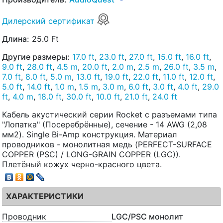
Дилерский сертификат
Длина:
25.0 Ft
Другие размеры:
17.0 ft
,
23.0 ft
,
27.0 ft
,
15.0 ft
,
16.0 ft
,
9.0 ft
,
28.0 ft
,
4.5 m
,
20.0 ft
,
2.0 m
,
2.5 m
,
26.0 ft
,
3.5 m
,
7.0 ft
,
8.0 ft
,
5.0 m
,
13.0 ft
,
19.0 ft
,
22.0 ft
,
11.0 ft
,
12.0 ft
,
5.0 ft
,
14.0 ft
,
1.0 m
,
1.5 m
,
3.0 m
,
6.0 ft
,
3.0 ft
,
4.0 ft
,
29.0
ft
,
4.0 m
,
18.0 ft
,
30.0 ft
,
10.0 ft
,
21.0 ft
,
24.0 ft
Кабель акустический серии Rocket с разъемами типа
"Лопатка" (Посеребрённые), сечение - 14 AWG (2,08
мм2). Single Bi-Amp конструкция. Материал
проводников - монолитная медь (PERFECT-SURFACE
COPPER (PSC) / LONG-GRAIN COPPER (LGC)).
Плетёный кожух черно-красного цвета.
ХАРАКТЕРИСТИКИ
Проводник
LGC/PSC монолит