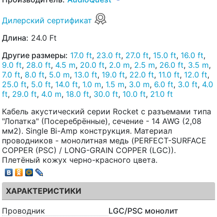
Дилерский сертификат
Длина:
24.0 Ft
Другие размеры:
17.0 ft
,
23.0 ft
,
27.0 ft
,
15.0 ft
,
16.0 ft
,
9.0 ft
,
28.0 ft
,
4.5 m
,
20.0 ft
,
2.0 m
,
2.5 m
,
26.0 ft
,
3.5 m
,
7.0 ft
,
8.0 ft
,
5.0 m
,
13.0 ft
,
19.0 ft
,
22.0 ft
,
11.0 ft
,
12.0 ft
,
25.0 ft
,
5.0 ft
,
14.0 ft
,
1.0 m
,
1.5 m
,
3.0 m
,
6.0 ft
,
3.0 ft
,
4.0
ft
,
29.0 ft
,
4.0 m
,
18.0 ft
,
30.0 ft
,
10.0 ft
,
21.0 ft
Кабель акустический серии Rocket с разъемами типа
"Лопатка" (Посеребрённые), сечение - 14 AWG (2,08
мм2). Single Bi-Amp конструкция. Материал
проводников - монолитная медь (PERFECT-SURFACE
COPPER (PSC) / LONG-GRAIN COPPER (LGC)).
Плетёный кожух черно-красного цвета.
ХАРАКТЕРИСТИКИ
Проводник
LGC/PSC монолит