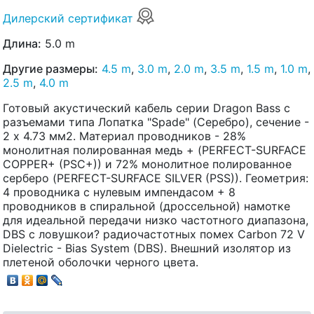
Дилерский сертификат
Длина:
5.0 m
Другие размеры:
4.5 m
,
3.0 m
,
2.0 m
,
3.5 m
,
1.5 m
,
1.0 m
,
2.5 m
,
4.0 m
Готовый акустический кабель серии Dragon Bass с
разъемами типа Лопатка "Spade" (Серебро), сечение -
2 x 4.73 мм2. Материал проводников - 28%
монолитная полированная медь + (PERFECT-SURFACE
COPPER+ (PSC+)) и 72% монолитное полированное
серберо (PERFECT-SURFACE SILVER (PSS)). Геометрия:
4 проводника с нулевым импендасом + 8
проводников в спиральной (дроссельной) намотке
для идеальной передачи низко частотного диапазона,
DBS с ловушкои? радиочастотных помех Carbon 72 V
Dielectric - Bias System (DBS). Внешний изолятор из
плетеной оболочки черного цвета.