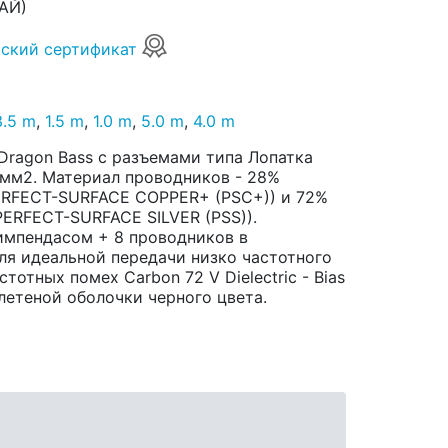
АЙ)
ский сертификат
3.5 m
,
1.5 m
,
1.0 m
,
5.0 m
,
4.0 m
Dragon Bass с разъемами типа Лопатка
73 мм2. Материал проводников - 28%
ERFECT-SURFACE COPPER+ (PSC+)) и 72%
ERFECT-SURFACE SILVER (PSS)).
импендасом + 8 проводников в
ля идеальной передачи низко частотного
отных помех Carbon 72 V Dielectric - Bias
летеной оболочки черного цвета.