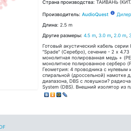
Страна производства:
ТАЙВАНЬ (КИТ
Производитель:
AudioQuest
Дилер
Длина:
2.5 m
Другие размеры:
4.5 m
,
3.0 m
,
2.0 m
,
Готовый акустический кабель серии 
"Spade" (Серебро), сечение - 2 x 4.
монолитная полированная медь + (P
монолитное полированное серберо (P
Геометрия: 4 проводника с нулевым 
спиральной (дроссельной) намотке д
диапазона, DBS с ловушкои? радиочаст
System (DBS). Внешний изолятор из п
PDF