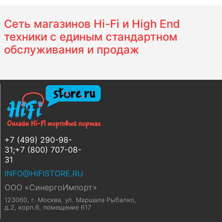
Сеть магазинов Hi-Fi и High End
техники с единым стандартном
обслуживания и продаж
+7 (499) 290-98-
31;+7 (800) 707-08-
31
INFO@HIFISTORE.RU
ООО «СинергоИмпорт»
123060, г. Москва
,
ул. Маршала Рыбалко,
д.2, корп.6, помещение 617