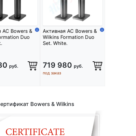
 АС Bowers &
Активная АС Bowers &
Formation Duo
Wilkins Formation Duo
.
Set. White.
980
719 980
руб.
руб.
под заказ
ертификат Bowers & Wilkins