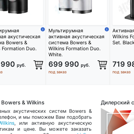
ирумная
Мультирумная
Активная
ная акустическая
активная акустическая
Wilkins 
ма Bowers &
система Bowers &
Set. Black
s Formation Duo.
Wilkins Formation Duo.
White.
 990
699 990
719 
руб.
руб.
аз
под заказ
под заказ
Bowers & Wilkins
Дилерский с
вных акустических систем Bowers &
елефон, и мы поможем Вам подобрать
ilkins
, или активную акустическую
тикам и цене. Вы можете заказать