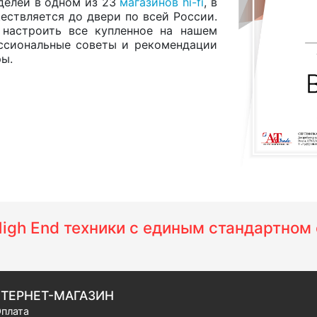
делей в одном из 23
магазинов hi-fi
, в
ествляется до двери по всей России.
 настроить все купленное на нашем
ессиональные советы и рекомендации
ры.
 High End техники с единым стандартно
ТЕРНЕТ-МАГАЗИН
плата