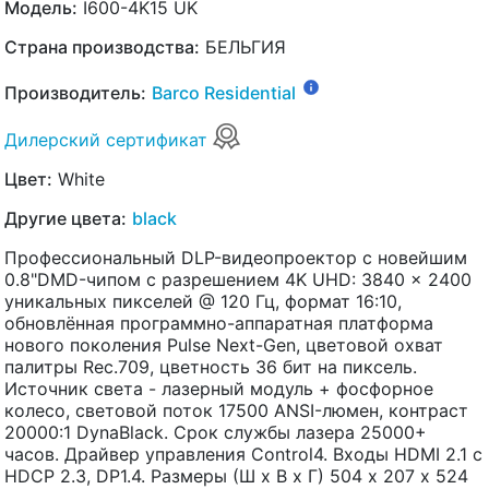
Модель:
I600-4K15 UK
Страна производства:
БЕЛЬГИЯ
Производитель:
Barco Residential
Дилерский сертификат
Цвет:
White
Другие цвета:
black
Профессиональный DLP-видеопроектор с новейшим
0.8"DMD-чипом с разрешением 4K UHD: 3840 x 2400
уникальных пикселей @ 120 Гц, формат 16:10,
обновлённая программно-аппаратная платформа
нового поколения Pulse Next-Gen, цветовой охват
палитры Rec.709, цветность 36 бит на пиксель.
Источник света - лазерный модуль + фосфорное
колесо, световой поток 17500 ANSI-люмен, контраст
20000:1 DynaBlack. Срок службы лазера 25000+
часов. Драйвер управления Control4. Входы HDMI 2.1 с
HDCP 2.3, DP1.4. Размеры (Ш х В х Г) 504 x 207 х 524