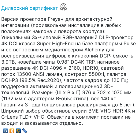
Дилерский сертификат
Версия проектора Freya+ для архитектурной
интеграции (произвольная инсталляция в любых
положениях наклона и поворота корпуса):
Уникальный 3х-чиповый RGB-лазерный DLP-проектор
4K DCI класса Super High-End на базе платформы Pulse
и со встроенным медиа-плеером Alchemy для
воспроизведения цифровых кинокопий DCP: ёмкость
3.9TB, новейшие чипы 0.98” DC4K TRP, нативное
разрешение 4K DCI 4096 x 2160, HDR10, световой
поток 13500 ANSI-люмен, контраст 5500:1, палитра
DCI-P3 (98.5% Rec.2020), частота кадров до 120 Гц;
поддержка активной и поляризационной 3D-
технологий. Размеры (Ш х В х Г) 976 х 702 х 1070 мм
(1132 мм с адаптером B-объектива), вес 140 кг.
Гарантия 3 года (опционально расширяемая до 5 лет).
Широкий выбор объективов серии BME VHC HDR 4K и
C-Lens TLD+ VHC. Объектив в комплект поставки не
входит и заказывается отдельно.