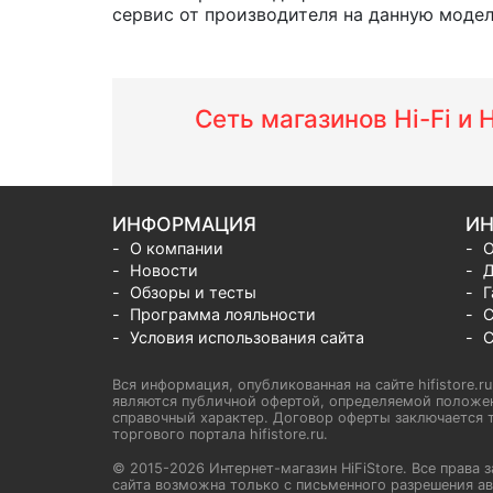
сервис от производителя на данную модель 
Сеть магазинов Hi-Fi и
ИНФОРМАЦИЯ
ИН
О компании
О
Новости
Д
Обзоры и тесты
Г
Программа лояльности
С
Условия использования сайта
С
Вся информация, опубликованная на сайте hifistore.r
являются публичной офертой, определяемой положен
справочный характер. Договор оферты заключается т
торгового портала hifistore.ru.
© 2015-2026 Интернет-магазин HiFiStore. Все прав
сайта возможна только с письменного разрешения ав