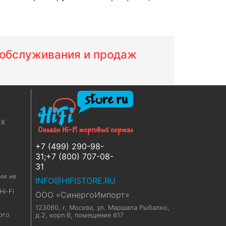
м обслуживания и продаж
ях
+7 (499) 290-98-
31;+7 (800) 707-08-
31
ии не
INFO@HIFISTORE.RU
i-Fi
ООО «СинергоИмпорт»
123060, г. Москва
,
ул. Маршала Рыбалко,
ого
д.2, корп.6, помещение 617