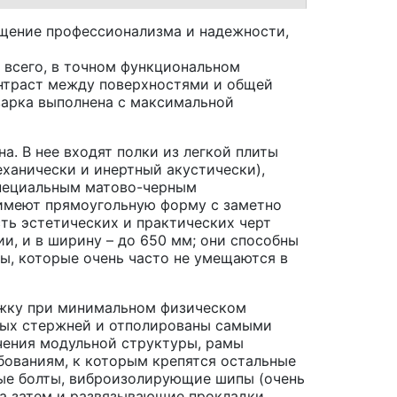
щущение профессионализма и надежности,
 всего, в точном функциональном
онтраст между поверхностями и общей
варка выполнена с максимальной
а. В нее входят полки из легкой плиты
еханически и инертный акустически),
специальным матово-черным
 имеют прямоугольную форму с заметно
ть эстетических и практических черт
ии, и в ширину – до 650 мм; они способны
ы, которые очень часто не умещаются в
ржку при минимальном физическом
ных стержней и отполированы самыми
чения модульной структуры, рамы
ованиям, к которым крепятся остальные
ные болты, виброизолирующие шипы (очень
а затем и развязывающие прокладки,