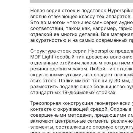
Новая серия стоек и подставок Hyperspik
вполне отвечающее классу тех аппаратов, 
Это во многом «техническая» серия аудио
соответствии, таком как, например, гар
отделкой ее многих деталей. Все материа
аккуратностью и на самых современных 
Структура стоек серии Hyperspike предел
MDF Light (особый тип древесно-волокнист
отделанные стойким лаковым покрытием 
резиноподобным лаком. Любой тип отделк
скругленными углами, что создает плавны
этих стоек. Полки имеют толщину 30 мм, а
разместить подавляющее большинство ауд
стандартных 19-дюймовых стойках.
Трехопорная конструкция геометрически 
контакте с окружающей средой. Опорные 
совершенными методами, придающими им 
включают центральные сегменты различно
элементы, составляющие опорную структу
прочные, красиво приваренные, регулиру