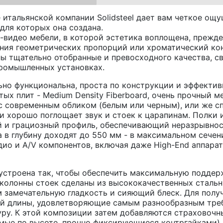
e итальянской компании Solidsteel дает вам четкое о
для которых она создана.
-видео мебели, в которой эстетика воплощена, прежде
мония геометрических пропорций или хроматический к
лы тщательно отобранные и превосходного качества, с
промышленных установках.
ьно функциональна, проста по конструкции и эффективн
ых плит - Medium Density Fiberboard, очень прочный м
с современным обликом (белым или черным), или же 
и хорошо поглощает звук и стоек к царапинам. Полки
й и грациозный профиль, обеспечивающий неразрывнос
 в глубину доходят до 550 мм - в максимальном сечен
ио и A/V компонентов, включая даже High-End аппарат
устроена так, чтобы обеспечить максимальную подде
колонны стоек сделаны из высококачественных сталь
замечательную гладкость и сияющий блеск. Для полу
й длины, удовлетворяющие самым разнообразным треб
ру. К этой композиции затем добавляются страховоч
емые по высоте, прочно фиксирующиеся контргайками) 