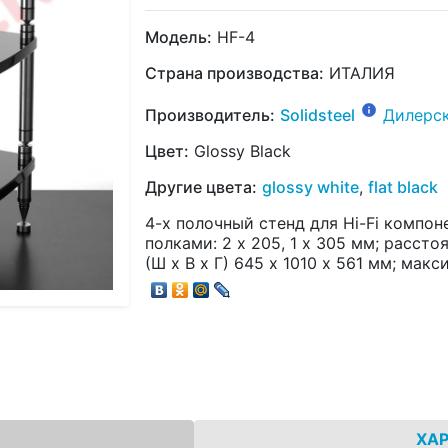
Модель:
HF-4
Страна производства:
ИТАЛИЯ
Производитель:
Solidsteel
Дилерс
Цвет:
Glossy Black
Другие цвета:
glossy white
,
flat black
4-х полочный стенд для Hi-Fi компон
полками: 2 х 205, 1 х 305 мм; расст
(Ш х В х Г) 645 х 1010 х 561 мм; макс
ХА