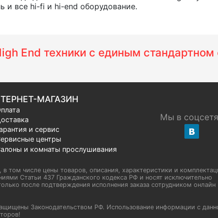
и все hi-fi и hi-end оборудование.
 High End техники с единым стандартно
ТЕРНЕТ-МАГАЗИН
плата
Мы в соцсет
оставка
арантия и сервис
ервисные центры
алоны и комнаты прослушивания
u, в том числе цены товаров, описания, характеристики и комплектац
иями Статьи 437 Гражданского кодекса РФ и носят исключительно
олько после подтверждения исполнения заказа сотрудником онлайн H
а защищены Законодательством РФ. Использование информации с данн
торов!